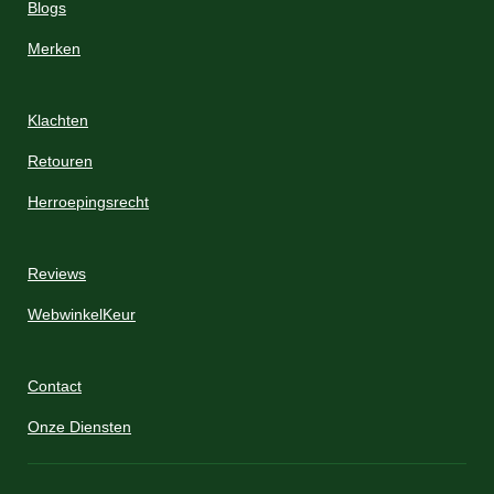
r
Blogs
e
Merken
n
Klachten
Retouren
Herroepingsrecht
Reviews
WebwinkelKeur
Contact
Onze Diensten