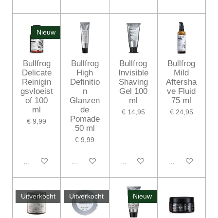
Nieuw
Bullfrog
Bullfrog
Bullfrog
Bullfrog
Delicate
High
Invisible
Mild
Reinigin
Definitio
Shaving
Aftersha
gsvloeist
n
Gel 100
ve Fluid
of 100
Glanzen
ml
75 ml
ml
de
€ 14,95
€ 24,95
Pomade
€ 9,99
50 ml
€ 9,99
In winkelwagen
In winkelwagen
In winkelwagen
In winkelwagen
Uitverkocht
Uitverkocht
Nieuw