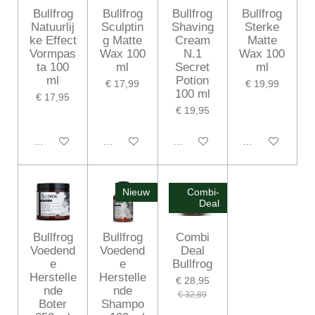
Bullfrog
Bullfrog
Bullfrog
Bullfrog
Natuurlij
Sculptin
Shaving
Sterke
ke Effect
g Matte
Cream
Matte
Vormpas
Wax 100
N.1
Wax 100
ta 100
ml
Secret
ml
ml
Potion
€ 17,99
€ 19,99
100 ml
€ 17,95
€ 19,95
Houd mij op de hoogte
Houd mij op de hoogte
In winkelwagen
In winkelwagen
Nieuw
Combi-
Deal
Bullfrog
Bullfrog
Combi
Voedend
Voedend
Deal
e
e
Bullfrog
Herstelle
Herstelle
€ 28,95
nde
nde
€ 32,89
Boter
Shampo