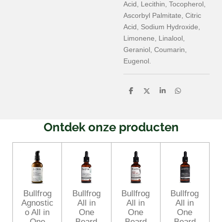
Acid, Lecithin, Tocopherol,
Ascorbyl Palmitate, Citric
Acid, Sodium Hydroxide,
Limonene, Linalool,
Geraniol, Coumarin,
Eugenol.
D
D
S
D
e
e
h
e
l
e
a
l
e
l
r
e
n
e
n
Ontdek onze producten
Bullfrog
Bullfrog
Bullfrog
Bullfrog
Agnostic
All in
All in
All in
o All in
One
One
One
One
Beard
Beard
Beard