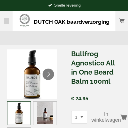
Snelle levering
Ga
direct
naar
DUTCH OAK baardverzorging
de
hoofdinhoud
Bullfrog
Agnostico All
in One Beard
Balm 100ml
€ 24,95
In
winkelwagen