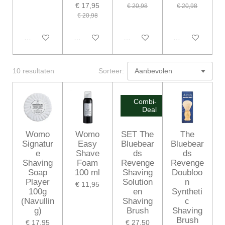
€ 17,95
€ 20,98
€ 20,98
€ 20,98
In winkelwagen
In winkelwagen
In winkelwagen
In winkelwagen
10 resultaten
Sorteer:
Combi-
Deal
Womo
Womo
SET The
The
Signatur
Easy
Bluebear
Bluebear
e
Shave
ds
ds
Shaving
Foam
Revenge
Revenge
Soap
100 ml
Shaving
Doubloo
Player
Solution
n
€ 11,95
100g
en
Syntheti
(Navullin
Shaving
c
g)
Brush
Shaving
Brush
€ 17,95
€ 27,50