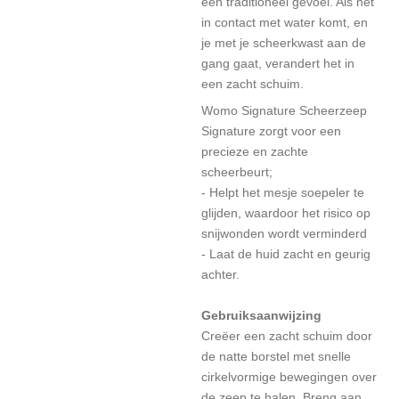
een traditioneel gevoel. Als het
in contact met water komt, en
je met je scheerkwast aan de
gang gaat, verandert het in
een zacht schuim.
Womo Signature Scheerzeep
Signature zorgt voor een
precieze en zachte
scheerbeurt;
- Helpt het mesje soepeler te
glijden, waardoor het risico op
snijwonden wordt verminderd
- Laat de huid zacht en geurig
achter.
Gebruiksaanwijzing
Creëer een zacht schuim door
de natte borstel met snelle
cirkelvormige bewegingen over
de zeep te halen. Breng aan