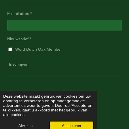
E-mailadres *
Nieuwsbrief *
Word Dutch Oak Member
Inschrijven
Deze website maakt gebruik van cookies om uw
ervaring te verbeteren en op maat gemaakte
advertenties weer te geven. Door op ‘Accepteren’
te klikken, gaat u akkoord met het gebruik van
I
F
alle cookies.
n
a
© 2024 - 2026 Dutch Oak
s
c
Afwijzen
Accepteren
Powered by
JouwWeb
t
e