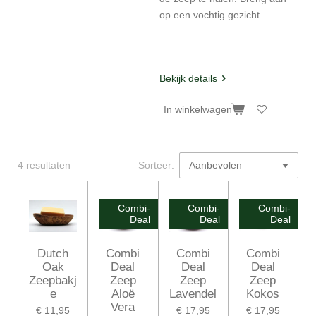
op een vochtig gezicht.
Bekijk details
In winkelwagen
4 resultaten
Sorteer:
Combi-
Combi-
Combi-
Deal
Deal
Deal
Dutch
Combi
Combi
Combi
Oak
Deal
Deal
Deal
Zeepbakj
Zeep
Zeep
Zeep
e
Aloë
Lavendel
Kokos
Vera
€ 11,95
€ 17,95
€ 17,95