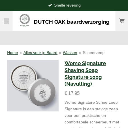
Snelle levering
Ga
direct
naar
DUTCH OAK baardverzorging
de
hoofdinhoud
Home
»
Alles voor je Baard
»
Wassen
»
Scheerzeep
Womo Signature
Shaving Soap
Signature 100g
(Navulling)
€ 17,95
Womo Signature Scheerzeep
Signature is een stevige zeep
voor een praktische en
comfortabele scheerbeurt met