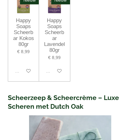
Nieuw
Nieuw
Happy
Happy
Soaps
Soaps
Scheerb
Scheerb
ar Kokos
ar
80gr
Lavendel
80gr
€ 8,99
€ 8,99
In winkelwagen
In winkelwagen
Scheerzeep & Scheercrème – Luxe
Scheren met Dutch Oak