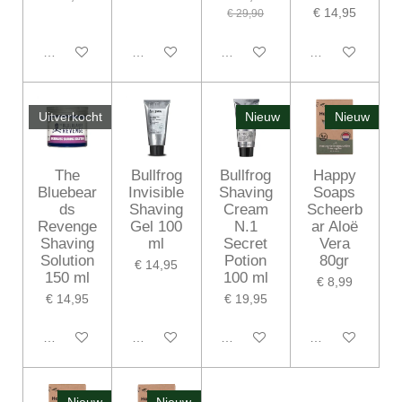
€ 14,95
€ 29,90
In winkelwagen
In winkelwagen
In winkelwagen
In winkelwagen
Uitverkocht
Nieuw
Nieuw
The
Bullfrog
Bullfrog
Happy
Bluebear
Invisible
Shaving
Soaps
ds
Shaving
Cream
Scheerb
Revenge
Gel 100
N.1
ar Aloë
Shaving
ml
Secret
Vera
Solution
Potion
80gr
€ 14,95
150 ml
100 ml
€ 8,99
€ 14,95
€ 19,95
Houd mij op de hoogte
In winkelwagen
In winkelwagen
In winkelwagen