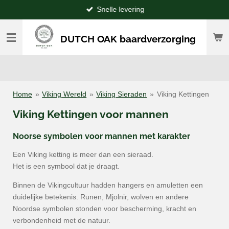
Snelle levering
Ga
direct
naar
DUTCH OAK baardverzorging
de
hoofdinhoud
Home
»
Viking Wereld
»
Viking Sieraden
»
Viking Kettingen
Viking Kettingen voor mannen
Noorse symbolen voor mannen met karakter
Een Viking ketting is meer dan een sieraad.
Het is een symbool dat je draagt.
Binnen de Vikingcultuur hadden hangers en amuletten een
duidelijke betekenis. Runen, Mjolnir, wolven en andere
Noordse symbolen stonden voor bescherming, kracht en
verbondenheid met de natuur.