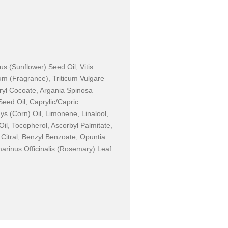
us (Sunflower) Seed Oil, Vitis
um (Fragrance), Triticum Vulgare
ryl Cocoate, Argania Spinosa
 Seed Oil, Caprylic/Capric
ys (Corn) Oil, Limonene, Linalool,
il, Tocopherol, Ascorbyl Palmitate,
, Citral, Benzyl Benzoate, Opuntia
marinus Officinalis (Rosemary) Leaf