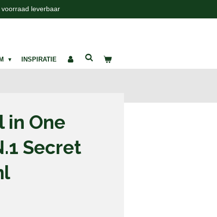
t voorraad leverbaar
UM
INSPIRATIE
l in One
N.1 Secret
ml