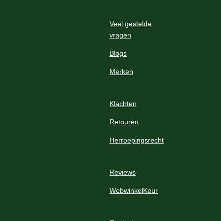
r
e
Veel gestelde
n
vragen
Blogs
Merken
Klachten
Retouren
Herroepingsrecht
Reviews
WebwinkelKeur