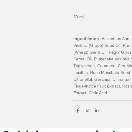
50 ml
Ingrediënten
: Helianthus Annu
Vinifera (Grape) Seed Oil, Parf
(Wheat) Germ Oil, Peg-7 Glyce
Kernel Oil, Plukenetia Volubilis
Triglyceride, Coumarin, Zea Ma
Lecithin, Rosa Moschata Seed O
Citronellol, Geraniol, Cinnamal
Ficus-Indica Fruit Extract, Ros
Extract, Citric Acid.
D
D
S
e
e
h
l
e
a
e
l
r
n
e