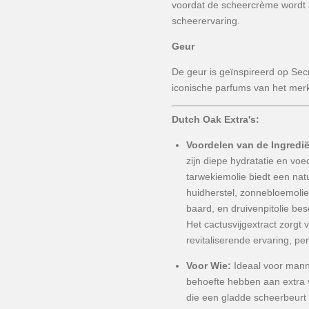
voordat de scheercrème wordt 
scheerervaring.
Geur
De geur is geïnspireerd op Sec
iconische parfums van het mer
Dutch Oak Extra's:
Voordelen van de Ingredi
zijn diepe hydratatie en v
tarwekiemolie biedt een natu
huidherstel, zonnebloemolie
baard, en druivenpitolie be
Het cactusvijgextract zorgt
revitaliserende ervaring, per
Voor Wie:
Ideaal voor mann
behoefte hebben aan extra 
die een gladde scheerbeurt 