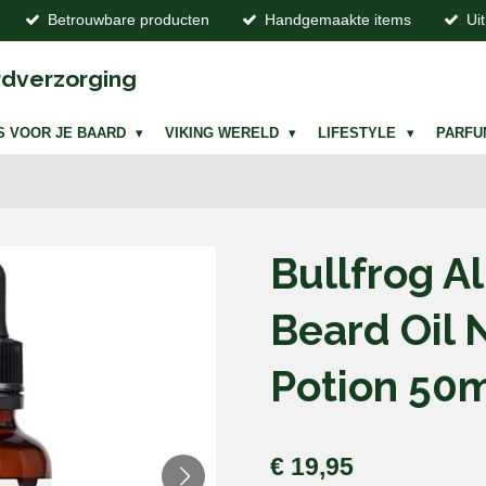
Betrouwbare producten
Handgemaakte items
Ui
dverzorging
S VOOR JE BAARD
VIKING WERELD
LIFESTYLE
PARF
Bullfrog Al
Beard Oil 
Potion 50
€ 19,95