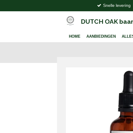
Snelle levering
Ga
direct
naar
DUTCH OAK baar
de
hoofdinhoud
HOME
AANBIEDINGEN
ALLE