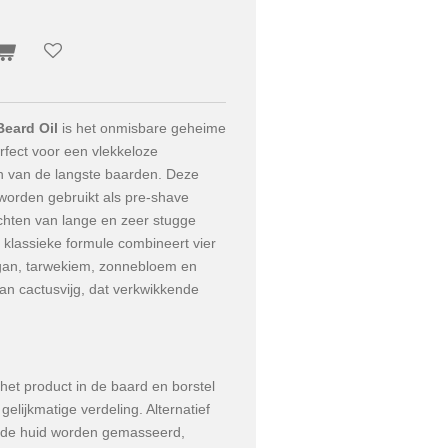
Beard Oil
is het onmisbare geheime
erfect voor een vlekkeloze
n van de langste baarden. Deze
 worden gebruikt als pre-shave
chten van lange en zeer stugge
klassieke formule combineert vier
rgan, tarwekiem, zonnebloem en
 van cactusvijg, dat verkwikkende
het product in de baard en borstel
elijkmatige verdeling. Alternatief
n de huid worden gemasseerd,