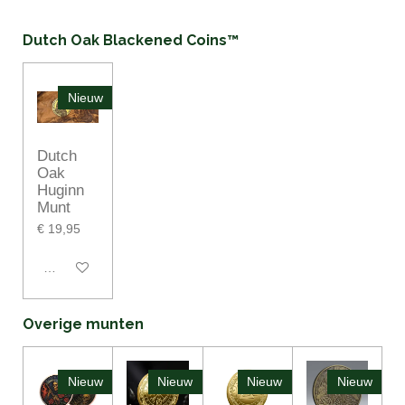
Dutch Oak Blackened Coins™
Nieuw
Dutch
Oak
Huginn
Munt
€ 19,95
In winkelwagen
Overige munten
Nieuw
Nieuw
Nieuw
Nieuw