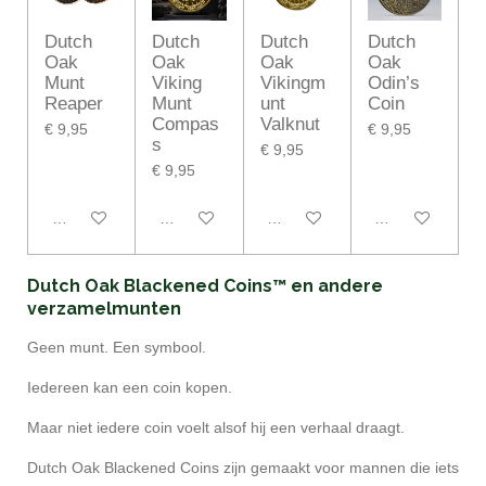
Dutch
Dutch
Dutch
Dutch
Oak
Oak
Oak
Oak
Munt
Viking
Vikingm
Odin’s
Reaper
Munt
unt
Coin
Compas
Valknut
€ 9,95
€ 9,95
s
€ 9,95
€ 9,95
In winkelwagen
In winkelwagen
In winkelwagen
In winkelwagen
Dutch Oak Blackened Coins™ en andere
verzamelmunten
Geen munt. Een symbool.
Iedereen kan een coin kopen.
Maar niet iedere coin voelt alsof hij een verhaal draagt.
Dutch Oak Blackened Coins zijn gemaakt voor mannen die iets