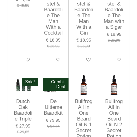
stel &
stel &
stel &
€ 49,90
Baardoli
Baardoli
Baardoli
e The
e The
e The
Man
Man
Man with
With a
With a
a Sigar
Cocktail
Gin
€ 18,95
€ 18,95
€ 18,95
€ 26,90
€ 26,90
€ 26,90
In winkelwagen
In winkelwagen
In winkelwagen
In winkelwagen
Sale!
Combi-
Deal
Dutch
De
Bullfrog
Bullfrog
Oak
Ultieme
All in
All in
Baardoli
Baardkit
One
One
e Triple
Beard
Beard
€ 79,95
Oil N.1
Oil N.2
€ 27,95
€ 97,74
Secret
Secret
€ 29,85
Potion
Potion