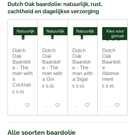
Dutch Oak baardolie: natuurlijk, rust,
zachtheid en dagelijkse verzorging
Natuurlijk
Natuurlijk
Natuurlijk
Kies voor
gemak
Dutch
Dutch
Dutch
Dutch
Oak
Oak
Oak
Oak
Baardoli
Baardoli
Baardoli
Baardoli
e - The
e - The
e - The
e
man with
man with
man with
Abonne
a
a Gin
a Sigar
ment
Cocktail
€ 9,95
€ 9,95
€ 8,95
€ 9,95
In winkelwagen
In winkelwagen
In winkelwagen
Houd mij op de
Alle soorten baardolie