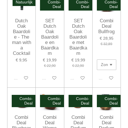
Natuurlijk
Combi-
Combi-
Combi-
Deal
Deal
Deal
Dutch
SET
SET
Combi
Oak
Dutch
Dutch
Deal
Baardoli
Oak
Oak
Bullfrog
e - The
Baardoli
Baardoli
€ 28,95
man with
e en
e met
€ 32,89
a
Baardka
Baardka
Cocktail
m
m
€ 9,95
€ 19,99
€ 19,99
€ 22,90
€ 22,90
In winkelwagen
In winkelwagen
In winkelwagen
In winkelwagen
Combi-
Combi-
Combi-
Combi-
Deal
Deal
Deal
Deal
Combi
Combi
Combi
Combi
Deal
Deal
Deal
Deal