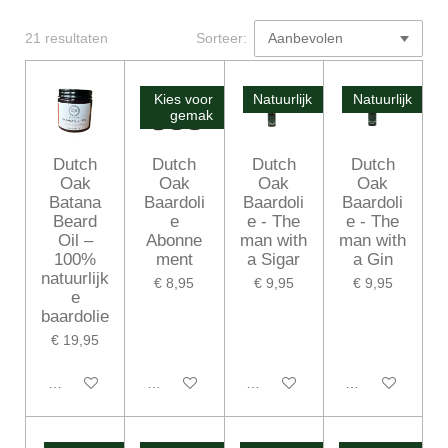
21 resultaten
Sorteer:
Kies voor
Natuurlijk
Natuurlijk
gemak
Dutch
Dutch
Dutch
Dutch
Oak
Oak
Oak
Oak
Batana
Baardoli
Baardoli
Baardoli
Beard
e
e - The
e - The
Oil –
Abonne
man with
man with
100%
ment
a Sigar
a Gin
natuurlijk
€ 8,95
€ 9,95
€ 9,95
e
baardolie
€ 19,95
In winkelwagen
Houd mij op de hoogte
In winkelwagen
In winkelwagen