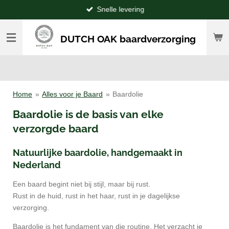
Snelle levering
Ga
direct
naar
DUTCH OAK baardverzorging
de
hoofdinhoud
Home
»
Alles voor je Baard
»
Baardolie
Baardolie is de basis van elke
verzorgde baard
Natuurlijke baardolie, handgemaakt in
Nederland
Een baard begint niet bij stijl, maar bij rust.
Rust in de huid, rust in het haar, rust in je dagelijkse
verzorging.
Baardolie is het fundament van die routine. Het verzacht je