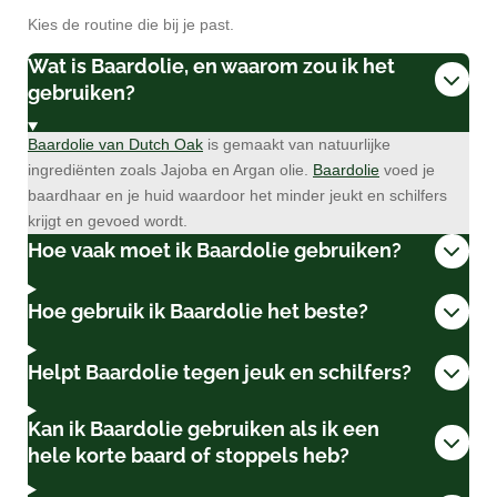
Kies de routine die bij je past.
Wat is Baardolie, en waarom zou ik het
gebruiken?
Baardolie van Dutch Oak
is gemaakt van natuurlijke
ingrediënten zoals Jajoba en Argan olie.
Baardolie
voed je
baardhaar en je huid waardoor het minder jeukt en schilfers
krijgt en gevoed wordt.
Hoe vaak moet ik Baardolie gebruiken?
Hoe gebruik ik Baardolie het beste?
Helpt Baardolie tegen jeuk en schilfers?
Kan ik Baardolie gebruiken als ik een
hele korte baard of stoppels heb?