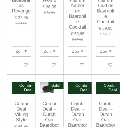
Bluebear
Womo
Parfum
Parfum
ds
Amber
Oud en
€ 36,95
Revenge
en
Baardoli
€ 40,85
Baardoli
e
€ 27,95
e
Cocktail
€ 31,85
Cocktail
€ 59,95
€ 59,95
€ 64,90
€ 64,90
In winkelwagen
Houd mij op de hoogte
In winkelwagen
In winkelwagen
Combi-
Sale!
Combi-
Combi-
Deal
Deal
Deal
Combi
Combi
Combi
Combi
Deal
Deal –
Deal –
Deal –
Viking
Dutch
Dutch
Dutch
Style
Oak
Oak
Oak
Baardbor
Baardbor
Baardbor
€ 44,95