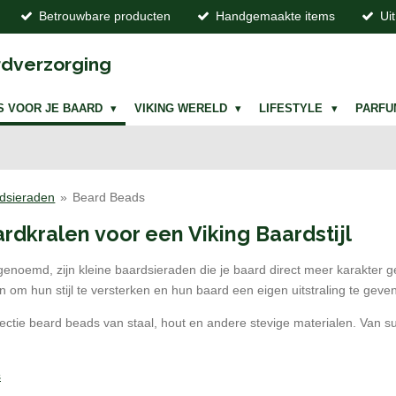
Betrouwbare producten
Handgemaakte items
Ui
dverzorging
S VOOR JE BAARD
VIKING WERELD
LIFESTYLE
PARF
dsieraden
»
Beard Beads
dkralen voor een Viking Baardstijl
enoemd, zijn kleine baardsieraden die je baard direct meer karakter g
 om hun stijl te versterken en hun baard een eigen uitstraling te geven
ectie beard beads van staal, hout en andere stevige materialen. Van subt
s