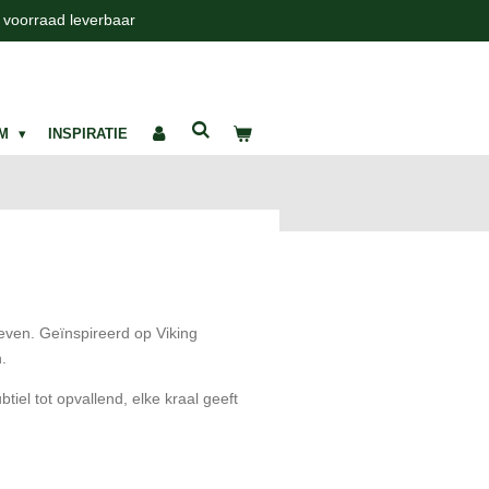
t voorraad leverbaar
UM
INSPIRATIE
even. Geïnspireerd op Viking
.
iel tot opvallend, elke kraal geeft