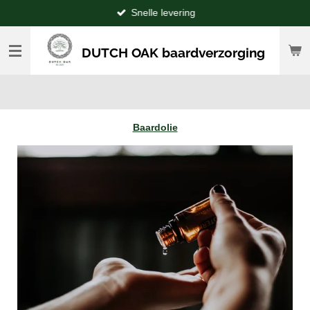
Snelle levering
Ga
direct
naar
DUTCH OAK baardverzorging
de
hoofdinhoud
Baardolie