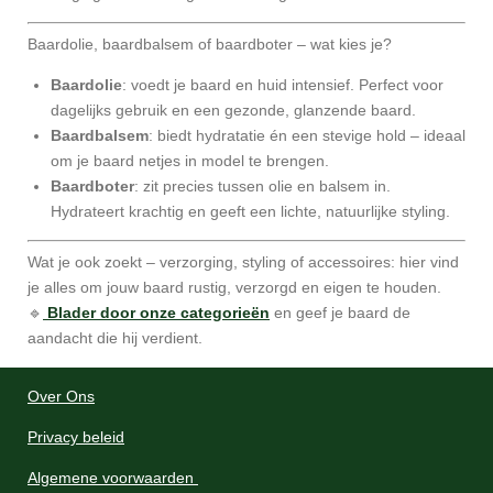
Baardolie, baardbalsem of baardboter – wat kies je?
Baardolie
: voedt je baard en huid intensief. Perfect voor
dagelijks gebruik en een gezonde, glanzende baard.
Baardbalsem
: biedt hydratatie én een stevige hold – ideaal
om je baard netjes in model te brengen.
Baardboter
: zit precies tussen olie en balsem in.
Hydrateert krachtig en geeft een lichte, natuurlijke styling.
Wat je ook zoekt – verzorging, styling of accessoires: hier vind
je alles om jouw baard rustig, verzorgd en eigen te houden.
🔹
Blader door onze categorieën
en geef je baard de
aandacht die hij verdient.
Over Ons
Privacy beleid
Algemene voorwaarden