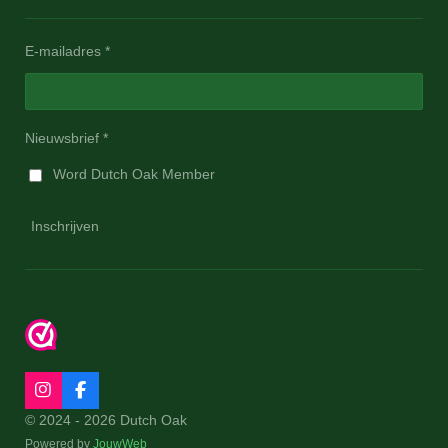
E-mailadres *
Nieuwsbrief *
Word Dutch Oak Member
Inschrijven
I
F
n
a
© 2024 - 2026 Dutch Oak
s
c
Powered by
JouwWeb
t
e