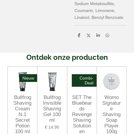
Sodium Metabisulfite,
Coumarin, Limonene,
Linalool, Benzyl Benzoate.
D
D
S
D
e
e
h
e
l
e
a
l
e
l
r
e
n
e
n
Ontdek onze producten
Nieuw
Combi-
Deal
Bullfrog
Bullfrog
SET The
Womo
Shaving
Invisible
Bluebear
Signatur
Cream
Shaving
ds
e
N.1
Gel 100
Revenge
Shaving
Secret
ml
Shaving
Soap
Potion
Solution
Player
€ 14,95
100 ml
en
100g