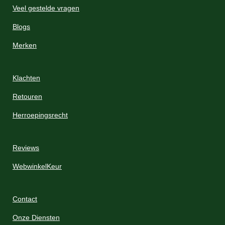
e
Veel gestelde vragen
r
r
Blogs
e
Merken
n
Klachten
Retouren
Herroepingsrecht
Reviews
WebwinkelKeur
Contact
Onze Diensten