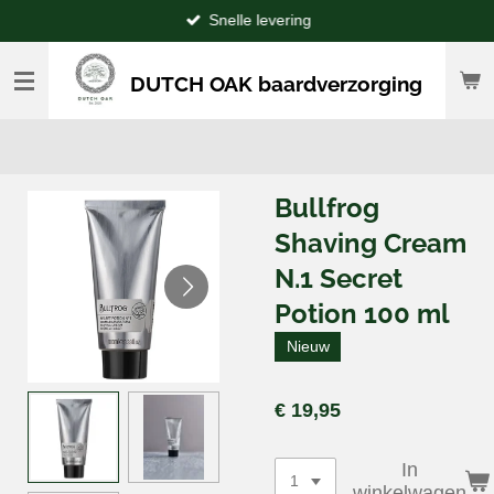
Snelle levering
Ga
direct
naar
DUTCH OAK baardverzorging
de
hoofdinhoud
Bullfrog
Shaving Cream
N.1 Secret
Potion 100 ml
Nieuw
€ 19,95
In
winkelwagen