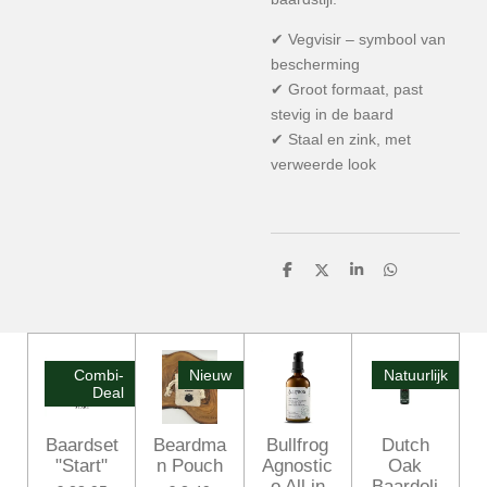
✔ Vegvisir – symbool van
bescherming
✔ Groot formaat, past
stevig in de baard
✔ Staal en zink, met
verweerde look
D
D
S
D
e
e
h
e
l
e
a
l
e
l
r
e
n
e
n
Combi-
Nieuw
Natuurlijk
Deal
Baardset
Beardma
Bullfrog
Dutch
"Start"
n Pouch
Agnostic
Oak
o All in
Baardoli