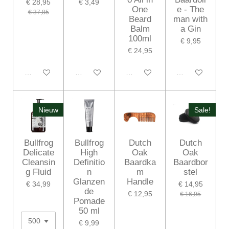
€ 28,95
€ 3,49
One
e - The
€ 37,85
Beard
man with
Balm
a Gin
100ml
€ 9,95
€ 24,95
In winkelwagen
In winkelwagen
In winkelwagen
In winkelwagen
Nieuw
Sale!
Bullfrog
Bullfrog
Dutch
Dutch
Delicate
High
Oak
Oak
Cleansin
Definitio
Baardka
Baardbor
g Fluid
n
m
stel
Glanzen
Handle
€ 34,99
€ 14,95
de
€ 12,95
€ 16,95
Pomade
50 ml
€ 9,99