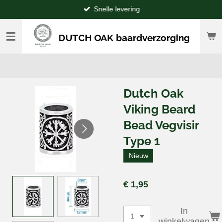
Snelle levering
Ga
direct
naar
DUTCH OAK baardverzorging
de
hoofdinhoud
Dutch Oak
Viking Beard
Bead Vegvisir
Type 1
Nieuw
€ 1,95
In
winkelwagen