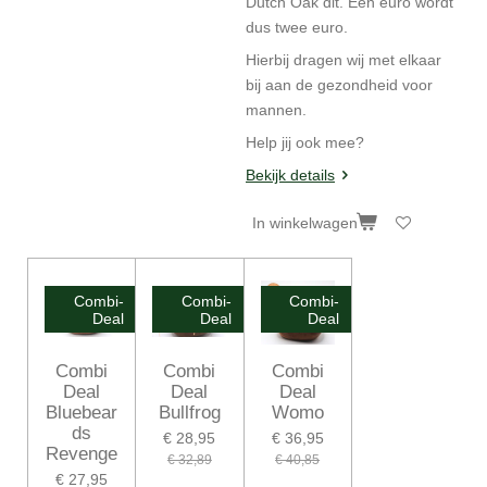
Dutch Oak dit. Een euro wordt
dus twee euro.
Hierbij dragen wij met elkaar
bij aan de gezondheid voor
mannen.
Help jij ook mee?
Bekijk details
In winkelwagen
Combi-
Combi-
Combi-
Deal
Deal
Deal
Combi
Combi
Combi
Deal
Deal
Deal
Bluebear
Bullfrog
Womo
ds
€ 28,95
€ 36,95
Revenge
€ 32,89
€ 40,85
€ 27,95