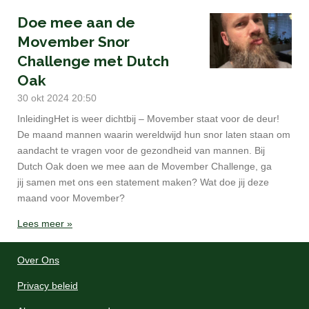
Doe mee aan de
Movember Snor
Challenge met Dutch
Oak
30 okt 2024
20:50
InleidingHet is weer dichtbij – Movember staat voor de deur!
De maand mannen waarin wereldwijd hun snor laten staan ​​om
aandacht te vragen voor de gezondheid van mannen. Bij
Dutch Oak doen we mee aan de Movember Challenge, ga
jij samen met ons een statement maken? Wat doe jij deze
maand voor Movember?
Lees meer »
Over Ons
Privacy beleid