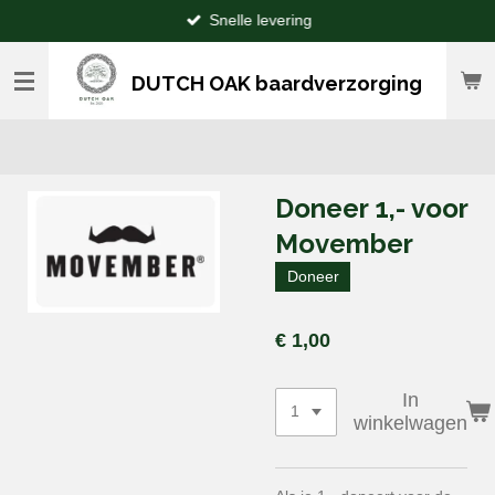
Snelle levering
Ga
direct
naar
DUTCH OAK baardverzorging
de
hoofdinhoud
Doneer 1,- voor
Movember
Doneer
€ 1,00
In
winkelwagen