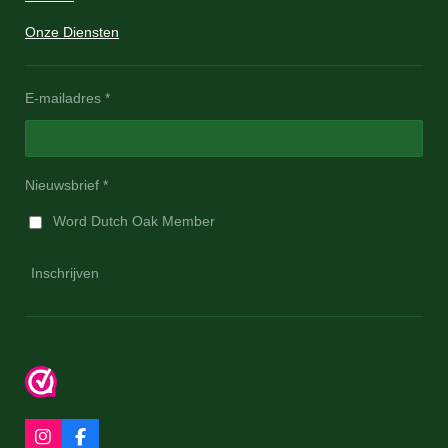
Onze Diensten
E-mailadres *
Nieuwsbrief *
Word Dutch Oak Member
Inschrijven
I
F