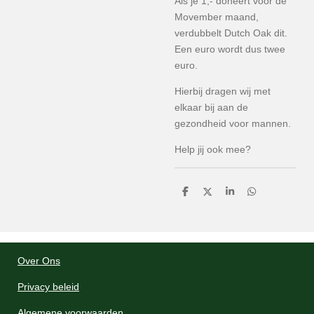
Als je 1,- doneert voor de
Movember maand,
verdubbelt Dutch Oak dit.
Een euro wordt dus twee
euro.
Hierbij dragen wij met
elkaar bij aan de
gezondheid voor mannen.
Help jij ook mee?
D
D
S
D
e
e
h
e
l
e
a
l
e
l
r
e
n
e
n
Over Ons
Privacy beleid
Algemene voorwaarden