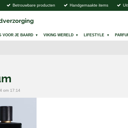
Betrouwbare producten
Handgemaakte items
Ui
dverzorging
S VOOR JE BAARD
VIKING WERELD
LIFESTYLE
PARF
um
24 om 17:14