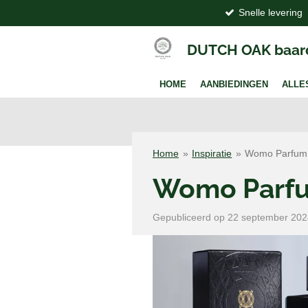
Snelle levering
Ga
direct
naar
DUTCH OAK baar
de
hoofdinhoud
HOME
AANBIEDINGEN
ALLE
Home
»
Inspiratie
»
Womo Parfum
Womo Parf
Gepubliceerd op 22 september 20