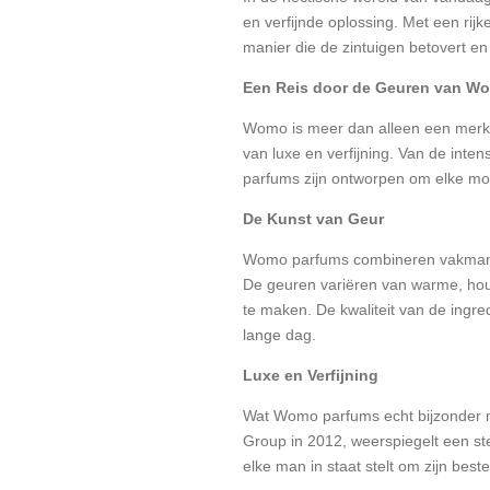
en verfijnde oplossing. Met een ri
manier die de zintuigen betovert en
Een Reis door de Geuren van W
Womo is meer dan alleen een merk; h
van luxe en verfijning. Van de inte
parfums zijn ontworpen om elke mom
De Kunst van Geur
Womo parfums combineren vakmansch
De geuren variëren van warme, hout
te maken. De kwaliteit van de ingred
lange dag.
Luxe en Verfijning
Wat Womo parfums echt bijzonder ma
Group in 2012, weerspiegelt een ste
elke man in staat stelt om zijn beste