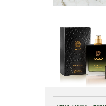
«
Dutch Oak Baardkam - Ontdek d