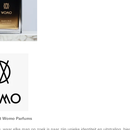
et Womo Parfums
 waar elke man op zoek is naar zijn unieke identiteit en uitstraling, 