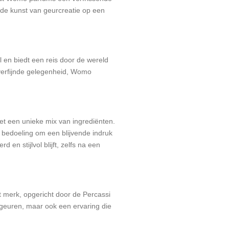
 de kunst van geurcreatie op een
l en biedt een reis door de wereld
 verfijnde gelegenheid, Womo
t een unieke mix van ingrediënten.
 bedoeling om een blijvende indruk
en stijlvol blijft, zelfs na een
t merk, opgericht door de Percassi
n geuren, maar ook een ervaring die