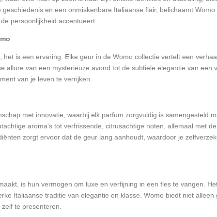
jke geschiedenis en een onmiskenbare Italiaanse flair, belichaamt Womo
 de persoonlijkheid accentueert.
omo
et is een ervaring. Elke geur in de Womo collectie vertelt een verhaa
nse allure van een mysterieuze avond tot de subtiele elegantie van een
ent van je leven te verrijken.
ap met innovatie, waarbij elk parfum zorgvuldig is samengesteld me
achtige aroma's tot verfrissende, citrusachtige noten, allemaal met de
iënten zorgt ervoor dat de geur lang aanhoudt, waardoor je zelfverzekerd 
akt, is hun vermogen om luxe en verfijning in een fles te vangen. He
rke Italiaanse traditie van elegantie en klasse. Womo biedt niet allee
 zelf te presenteren.