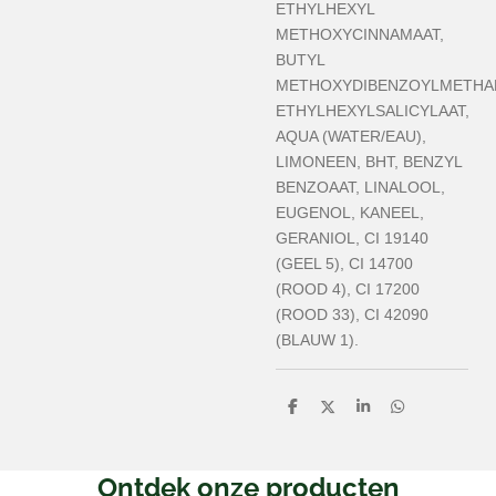
ETHYLHEXYL
METHOXYCINNAMAAT,
BUTYL
METHOXYDIBENZOYLMETHA
ETHYLHEXYLSALICYLAAT,
AQUA (WATER/EAU),
LIMONEEN, BHT, BENZYL
BENZOAAT, LINALOOL,
EUGENOL, KANEEL,
GERANIOL, CI 19140
(GEEL 5), CI 14700
(ROOD 4), CI 17200
(ROOD 33), CI 42090
(BLAUW 1).
D
D
S
D
e
e
h
e
l
e
a
l
e
l
r
e
n
e
n
Ontdek onze producten