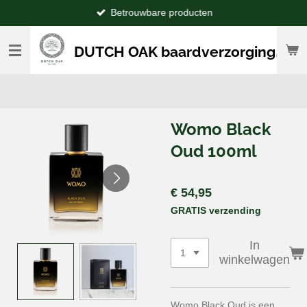
Betrouwbare producten
Ga
direct
naar
DUTCH OAK baardverzorging
de
hoofdinhoud
Womo Black
Oud 100ml
€ 54,95
GRATIS verzending
In
winkelwagen
Womo Black Oud is een