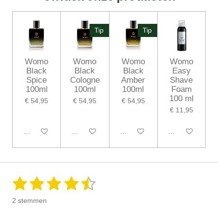
Tip
Tip
Womo
Womo
Womo
Womo
Black
Black
Black
Easy
Spice
Cologne
Amber
Shave
100ml
100ml
100ml
Foam
100 ml
€ 54,95
€ 54,95
€ 54,95
€ 11,95
In winkelwagen
In winkelwagen
Houd mij op de hoogte
In winkelwagen
1
2
3
4
5
S
R
t
a
s
s
s
s
s
e
2 stemmen
m
t
t
t
t
t
t
m
i