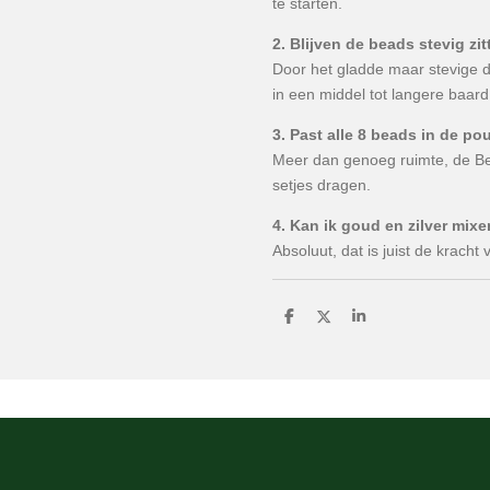
te starten.
2. Blijven de beads stevig zi
Door het gladde maar stevige d
in een middel tot langere baard
3. Past alle 8 beads in de p
Meer dan genoeg ruimte, de 
setjes dragen.
4. Kan ik goud en zilver mix
Absoluut, dat is juist de kracht
D
D
S
e
e
h
l
e
a
e
l
r
n
e