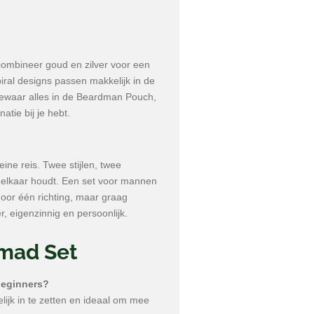
combineer goud en zilver voor een
iral designs passen makkelijk in de
 Bewaar alles in de Beardman Pouch,
natie bij je hebt.
ine reis. Twee stijlen, twee
j elkaar houdt. Een set voor mannen
 door één richting, maar graag
r, eigenzinnig en persoonlijk.
mad Set
 beginners?
lijk in te zetten en ideaal om mee