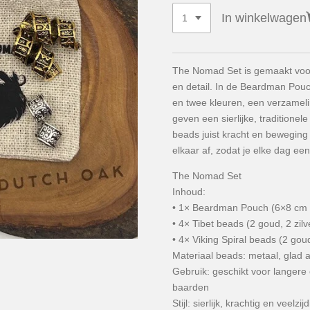
In winkelwagen
The Nomad Set is gemaakt voo
en detail. In de Beardman Pouch
en twee kleuren, een verzameli
geven een sierlijke, traditionele 
beads juist kracht en beweging
elkaar af, zodat je elke dag e
The Nomad Set
Inhoud:
• 1× Beardman Pouch (6×8 cm 
• 4× Tibet beads (2 goud, 2 zilv
• 4× Viking Spiral beads (2 goud
Materiaal beads: metaal, glad 
Gebruik: geschikt voor langere 
baarden
Stijl: sierlijk, krachtig en veelzijd