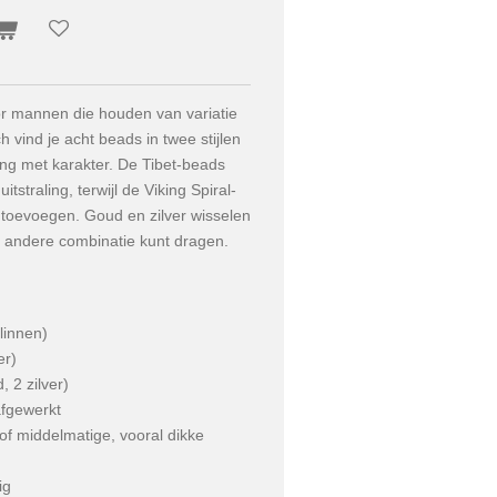
r mannen die houden van variatie
 vind je acht beads in twee stijlen
ng met karakter. De Tibet-beads
uitstraling, terwijl de Viking Spiral-
 toevoegen. Goud en zilver wisselen
en andere combinatie kunt dragen.
linnen)
er)
, 2 zilver)
afgewerkt
of middelmatige, vooral dikke
ig