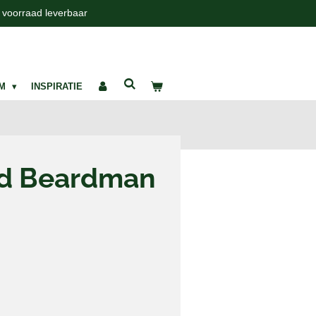
t voorraad leverbaar
UM
INSPIRATIE
d Beardman