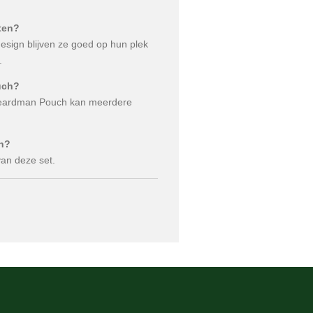
tten?
esign blijven ze goed op hun plek
.
ouch?
Beardman Pouch kan meerdere
en?
 van deze set.