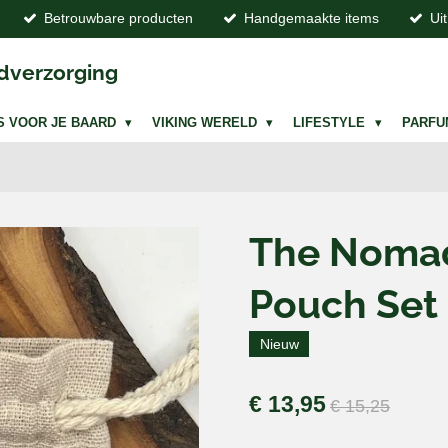
Betrouwbare producten
Handgemaakte items
Ui
dverzorging
S VOOR JE BAARD
VIKING WERELD
LIFESTYLE
PARF
The Noma
Pouch Set
Nieuw
€ 13,95
€ 15,25