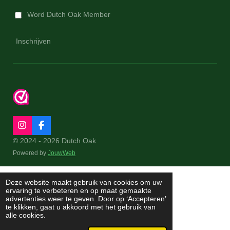
Word Dutch Oak Member
Inschrijven
I
F
n
a
© 2024 - 2026 Dutch Oak
s
c
Powered by
JouwWeb
t
e
a
b
g
o
r
o
Deze website maakt gebruik van cookies om uw
a
k
ervaring te verbeteren en op maat gemaakte
m
advertenties weer te geven. Door op ‘Accepteren’
te klikken, gaat u akkoord met het gebruik van
alle cookies.