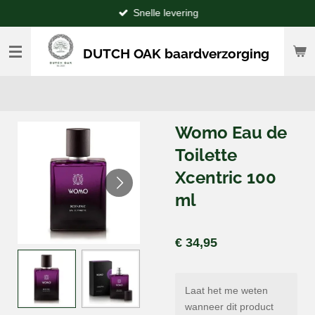
Snelle levering
Ga
direct
naar
DUTCH OAK baardverzorging
de
hoofdinhoud
Womo Eau de
Toilette
Xcentric 100
ml
€ 34,95
Laat het me weten
wanneer dit product