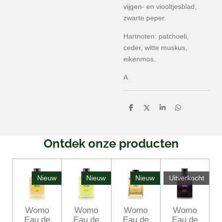
vijgen- en viooltjesblad,
zwarte peper.
Hartnoten: patchoeli,
ceder, witte muskus,
eikenmos.
A
D
D
S
D
e
e
h
e
l
e
a
l
e
l
r
e
n
e
n
Ontdek onze producten
Nieuw
Nieuw
Nieuw
Uitverkocht
Womo
Womo
Womo
Womo
Eau de
Eau de
Eau de
Eau de