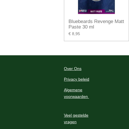
Bluebeards Revenge Matt
Paste 30 ml
€ 8,95
Over Ons
Privacy beleid
Algemene
voorwaarden
Veel gestelde
vragen