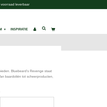
t voorraad leverbaar
UM
INSPIRATIE
bieden. Bluebeard's Revenge staat
Van baardoliën tot scheerproducten,
.