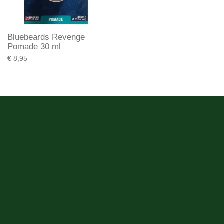
Bluebeards Revenge
Pomade 30 ml
€ 8,95