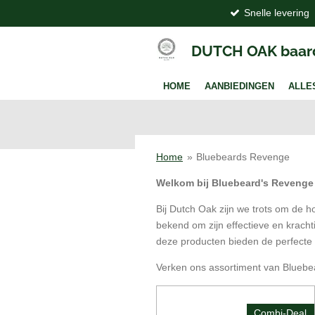
Snelle levering
Ga
direct
naar
DUTCH OAK baar
de
hoofdinhoud
HOME
AANBIEDINGEN
ALLE
Home
»
Bluebeards Revenge
Welkom bij Bluebeard's Revenge
Bij Dutch Oak zijn we trots om de
bekend om zijn effectieve en krach
deze producten bieden de perfecte
Verken ons assortiment van Bluebear
Combi-Deal