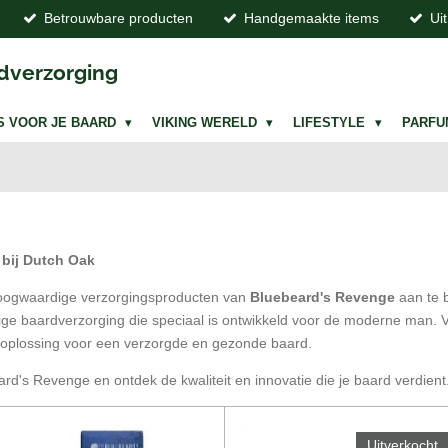
Betrouwbare producten
Handgemaakte items
Ui
dverzorging
S VOOR JE BAARD
VIKING WERELD
LIFESTYLE
PARF
 bij Dutch Oak
 hoogwaardige verzorgingsproducten van
Bluebeard's Revenge
aan te 
tige baardverzorging die speciaal is ontwikkeld voor de moderne man. 
 oplossing voor een verzorgde en gezonde baard.
d's Revenge en ontdek de kwaliteit en innovatie die je baard verdient
Uitverkocht