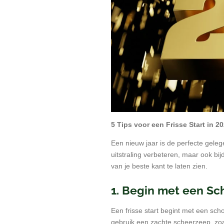
5 Tips voor een Frisse Start in 
Een nieuw jaar is de perfecte gelege
uitstraling verbeteren, maar ook bij
van je beste kant te laten zien.
1. Begin met een Sc
Een frisse start begint met een sch
gebruik een zachte scheerzeep, zo