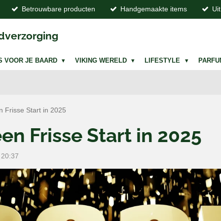
Betrouwbare producten
Handgemaakte items
Ui
dverzorging
S VOOR JE BAARD
VIKING WERELD
LIFESTYLE
PARF
n Frisse Start in 2025
een Frisse Start in 2025
 20:37