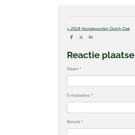
«
2024 Hoogtepunten Dutch Oak
D
D
S
e
e
h
l
e
a
e
l
r
Reactie plaats
n
e
Naam *
E-mailadres *
Bericht *