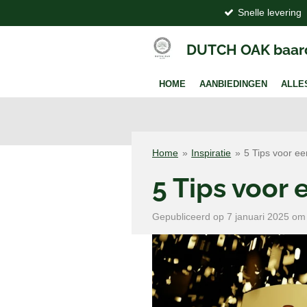
Snelle levering
Ga
direct
naar
DUTCH OAK baar
de
hoofdinhoud
HOME
AANBIEDINGEN
ALLE
Home
»
Inspiratie
»
5 Tips voor ee
5 Tips voor 
Gepubliceerd op 7 januari 2025 om