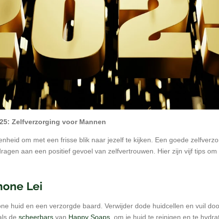
2025: Zelfverzorging voor Mannen
nheid om met een frisse blik naar jezelf te kijken. Een goede zelfverzor
dragen aan een positief gevoel van zelfvertrouwen. Hier zijn vijf tips o
hone Lei
one huid en een verzorgde baard. Verwijder dode huidcellen en vuil do
als de
scheerbars
van
Happy Soaps
, om je huid te reinigen en te hydra