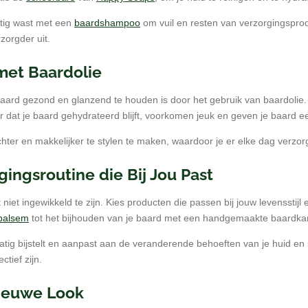
atig wast met een
baardshampoo
om vuil en resten van verzorgingspro
zorgder uit.
 met Baardolie
aard gezond en glanzend te houden is door het gebruik van baardolie.
r dat je baard gehydrateerd blijft, voorkomen jeuk en geven je baard ee
ter en makkelijker te stylen te maken, waardoor je er elke dag verzorg
gingsroutine die Bij Jou Past
iet ingewikkeld te zijn. Kies producten die passen bij jouw levensstijl
balsem
tot het bijhouden van je baard met een handgemaakte baardk
matig bijstelt en aanpast aan de veranderende behoeften van je huid en 
tief zijn.
Nieuwe Look