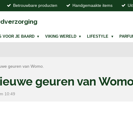
Betrouwbare producten
Handgemaakte items
Ui
dverzorging
S VOOR JE BAARD
VIKING WERELD
LIFESTYLE
PARF
euwe geuren van Womo.
nieuwe geuren van Womo
om 10:49