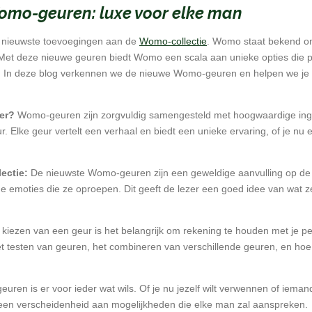
omo-geuren: luxe voor elke man
e nieuwste toevoegingen aan de
Womo-collectie
. Womo staat bekend om
Met deze nieuwe geuren biedt Womo een scala aan unieke opties die pa
 In deze blog verkennen we de nieuwe Womo-geuren en helpen we je de 
er?
Womo-geuren zijn zorgvuldig samengesteld met hoogwaardige ingr
 Elke geur vertelt een verhaal en biedt een unieke ervaring, of je nu ee
ectie:
De nieuwste Womo-geuren zijn een geweldige aanvulling op de 
n de emoties die ze oproepen. Dit geeft de lezer een goed idee van wat
t kiezen van een geur is het belangrijk om rekening te houden met je p
t testen van geuren, het combineren van verschillende geuren, en hoe j
en is er voor ieder wat wils. Of je nu jezelf wilt verwennen of ieman
 een verscheidenheid aan mogelijkheden die elke man zal aanspreken.