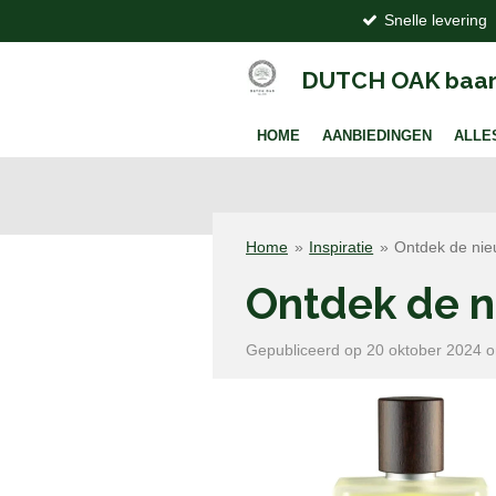
Snelle levering
Ga
direct
naar
DUTCH OAK baar
de
hoofdinhoud
HOME
AANBIEDINGEN
ALLE
Home
»
Inspiratie
»
Ontdek de ni
Ontdek de 
Gepubliceerd op 20 oktober 2024 