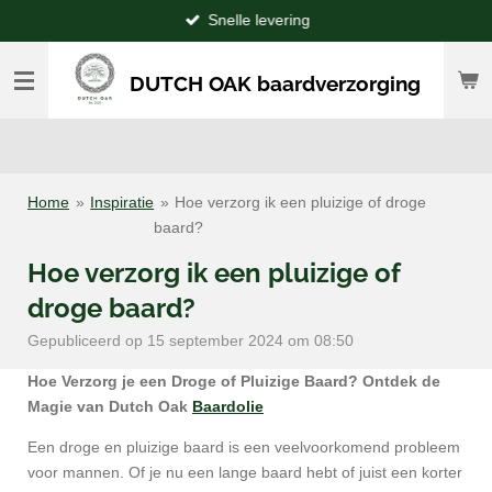
Snelle levering
Ga
direct
naar
DUTCH OAK baardverzorging
de
hoofdinhoud
Home
»
Inspiratie
»
Hoe verzorg ik een pluizige of droge
baard?
Hoe verzorg ik een pluizige of
droge baard?
Gepubliceerd op 15 september 2024 om 08:50
Hoe Verzorg je een Droge of Pluizige Baard? Ontdek de
Magie van Dutch Oak
Baardolie
Een droge en pluizige baard is een veelvoorkomend probleem
voor mannen. Of je nu een lange baard hebt of juist een korter