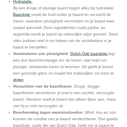
Hydratatie:
Bij een droge of pluizige baard begint alles bij hydratatie.
Baardolie
voedt de huid onder je baard en verzacht de
haren, waardoor pluizigheid vermindert en je baard weer
soepel aanvoelt. Door ingrediënten zoals jojoba- en
arganolie wordt je baard op natuurlijke wijze gevoed. Deze
oliën trekken snel in en helpen om de vochtbalans in je
baard te herstellen.
Verminderen van pluizigheid
:
Dutch Oak baardolie
legt
een dun beschermlaagje om de haren, wat helpt om
pluizige, uitstaande haren te temmen. Dit geeft je baard
een gezonde glans en maakt het makkelijker om hem te
stylen
.
Verzachten van de baardharen
: Droge, stugge
baardharen veranderen al snel in een zachte, verzorgde
baard. Hierdoor voelt je baard niet alleen fijner aan, maar
ziet hij er ook verzorgder uit.
Bescherming tegen weersinvloeden
: Wind, kou en zon
kunnen de conditie van je baard verslechteren. Een goede
baardolie, zoals die van Dutch Oak, helpt om je baard te