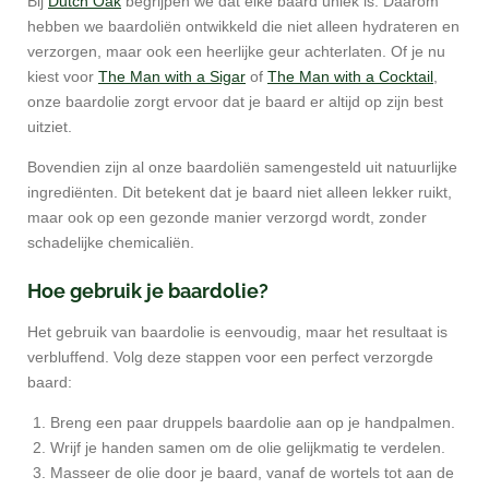
Bij
Dutch Oak
begrijpen we dat elke baard uniek is. Daarom
hebben we baardoliën ontwikkeld die niet alleen hydrateren en
verzorgen, maar ook een heerlijke geur achterlaten. Of je nu
kiest voor
The Man with a Sigar
of
The Man with a Cocktail
,
onze baardolie zorgt ervoor dat je baard er altijd op zijn best
uitziet.
Bovendien zijn al onze baardoliën samengesteld uit natuurlijke
ingrediënten. Dit betekent dat je baard niet alleen lekker ruikt,
maar ook op een gezonde manier verzorgd wordt, zonder
schadelijke chemicaliën.
Hoe gebruik je baardolie?
Het gebruik van baardolie is eenvoudig, maar het resultaat is
verbluffend. Volg deze stappen voor een perfect verzorgde
baard:
Breng een paar druppels baardolie aan op je handpalmen.
Wrijf je handen samen om de olie gelijkmatig te verdelen.
Masseer de olie door je baard, vanaf de wortels tot aan de