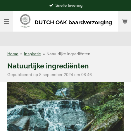
Snelle levering
Ga
direct
naar
DUTCH OAK baardverzorging
de
hoofdinhoud
Home
»
Inspiratie
»
Natuurlijke ingrediënten
Natuurlijke ingrediënten
Gepubliceerd op 8 september 2024 om 08:46