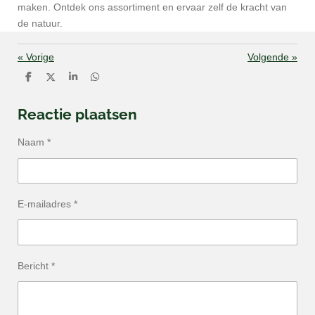
maken. Ontdek ons assortiment en ervaar zelf de kracht van
de natuur.
«
Vorige
Volgende
»
D
D
S
D
e
e
h
e
l
e
a
l
e
l
r
e
Reactie plaatsen
n
e
n
Naam *
E-mailadres *
Bericht *