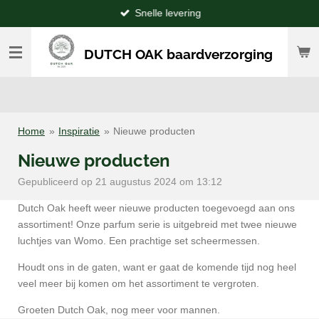
Snelle levering
Ga
direct
naar
DUTCH OAK baardverzorging
de
hoofdinhoud
Home
»
Inspiratie
»
Nieuwe producten
Nieuwe producten
Gepubliceerd op 21 augustus 2024 om 13:12
Dutch Oak heeft weer nieuwe producten toegevoegd aan ons
assortiment! Onze parfum serie is uitgebreid met twee nieuwe
luchtjes van Womo. Een prachtige set scheermessen.
Houdt ons in de gaten, want er gaat de komende tijd nog heel
veel meer bij komen om het assortiment te vergroten.
Groeten Dutch Oak, nog meer voor mannen.